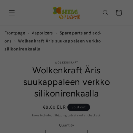
Skip to
content
Cart
Frontpage
›
Vaporizers
›
Spare parts and add-
ons
›
Wolkenkraft Äris suukappaleen verkko
silikonirenkaalla
Skip to
WOLKENKRAFT
product
Wolkenkraft Äris
information
suukappaleen verkko
silikonirenkaalla
Regular
€8,00 EUR
Sold out
price
Taxes included.
Shipping
calculated at checkout.
Quantity