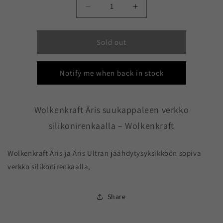
Quantity
Decrease
Increase
quantity
quantity
for
for
Wolkenkraft
Wolkenkraft
Sold out
Äris
Äris
suukappaleen
suukappaleen
Notify me when back in stock
verkko
verkko
silikonirenkaalla
silikonirenkaalla
Wolkenkraft Äris suukappaleen verkko
silikonirenkaalla – Wolkenkraft
Wolkenkraft Äris ja Äris Ultran jäähdytysyksikköön sopiva
verkko silikonirenkaalla,
Share