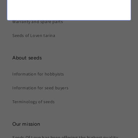
Privacy policy
Warranty and spare parts
Seeds of Loven tarina
About seeds
Information for hobbyists
Information for seed buyers
Terminology of seeds
Our mission
Seeds Of Love has been offering the highest quality