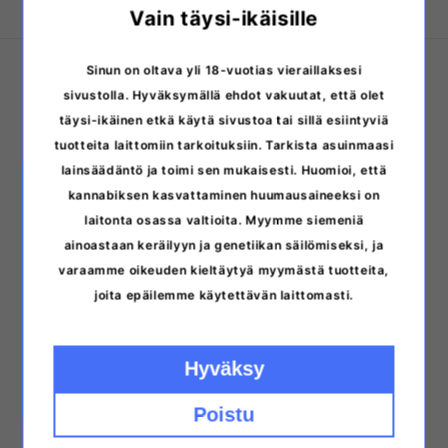
Vain täysi-ikäisille
About us
Sinun on oltava yli 18-vuotias vieraillaksesi
sivustolla. Hyväksymällä ehdot vakuutat, että olet
Search
täysi-ikäinen etkä käytä sivustoa tai sillä esiintyviä
tuotteita laittomiin tarkoituksiin. Tarkista asuinmaasi
Contact us
lainsäädäntö ja toimi sen mukaisesti. Huomioi, että
kannabiksen kasvattaminen huumausaineeksi on
Stores and opening hours
laitonta osassa valtioita. Myymme siemeniä
ainoastaan keräilyyn ja genetiikan säilömiseksi, ja
Frequently asked questions
varaamme oikeuden kieltäytyä myymästä tuotteita,
News
joita epäilemme käytettävän laittomasti.
Terms of Service
Hyväksy
Terms of delivery
Poistu
Return conditions