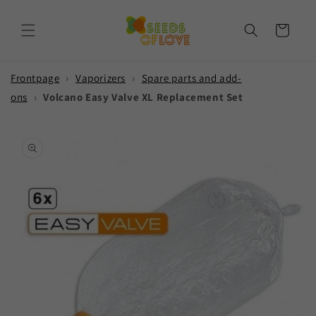
Skip to
content
Cart
Frontpage
›
Vaporizers
›
Spare parts and add-
ons
›
Volcano Easy Valve XL Replacement Set
Skip to
product
information