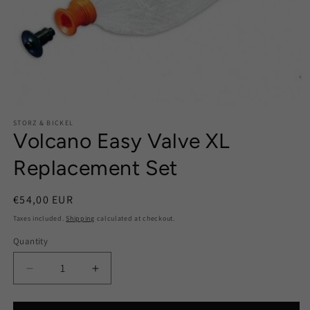
Open
media
STORZ & BICKEL
1
Volcano Easy Valve XL
in
modal
Replacement Set
Regular
€54,00 EUR
price
Taxes included.
Shipping
calculated at checkout.
Quantity
Quantity
Decrease
Increase
quantity
quantity
for
for