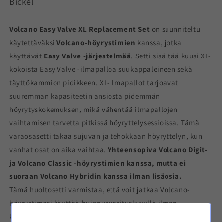
Bickel
Volcano Easy Valve XL Replacement Set
on suunniteltu
käytettäväksi
Volcano-höyrystimien
kanssa, jotka
käyttävät
Easy Valve -järjestelmää
. Setti sisältää kuusi XL-
kokoista Easy Valve -ilmapalloa suukappaleineen sekä
täyttökammion pidikkeen. XL-ilmapallot tarjoavat
suuremman kapasiteetin ansiosta pidemmän
höyrytyskokemuksen, mikä vähentää ilmapallojen
vaihtamisen tarvetta pitkissä höyryttelysessioissa. Tämä
varaosasetti takaa sujuvan ja tehokkaan höyryttelyn, kun
vanhat osat on aika vaihtaa.
Yhteensopiva Volcano Digit-
ja Volcano Classic -höyrystimien kanssa, mutta ei
suoraan Volcano Hybridin kanssa ilman lisäosia.
Tämä huoltosetti varmistaa, että voit jatkaa Volcano-
höyrystimesi käyttöä huippusuorituskyvyllä ilman
keskeytyksiä.