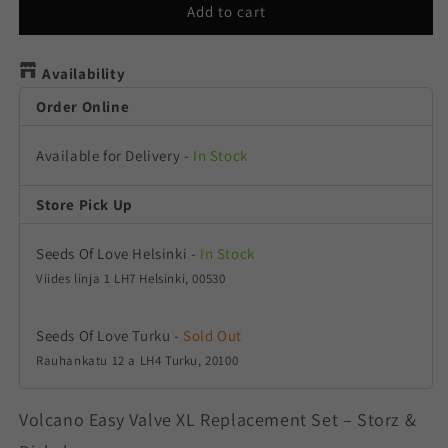
Volcano
Volcano
Add to cart
Easy
Easy
Valve
Valve
XL
Availability
XL
Replacement
Replacement
Order Online
Set
Set
Available for Delivery
-
In Stock
Store Pick Up
Seeds Of Love Helsinki
-
In Stock
Viides linja 1 LH7 Helsinki, 00530
Seeds Of Love Turku
-
Sold Out
Rauhankatu 12 a LH4 Turku, 20100
Volcano Easy Valve XL Replacement Set – Storz &