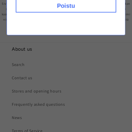
Sivustollamme myytävät siemenet on tarkoitettu vain keräilytarkoitukseen ja genetiikan
Poistu
säilömiseen. Jotkut maat saattavat rajoittaa kannabiksen siementen idättämistä tai
kasvattamista huumausaineen tuotantotarkoituksessa. Tarkista asuinvaltiosi lait ja toimi
niiden mukaisesti. Pidätämme oikeuden olla myymättä siemeniä, jos epäilemme niitä
käytettävän laittomiin tarkoituksiin.
About us
Search
Contact us
Stores and opening hours
Frequently asked questions
News
Terms of Service