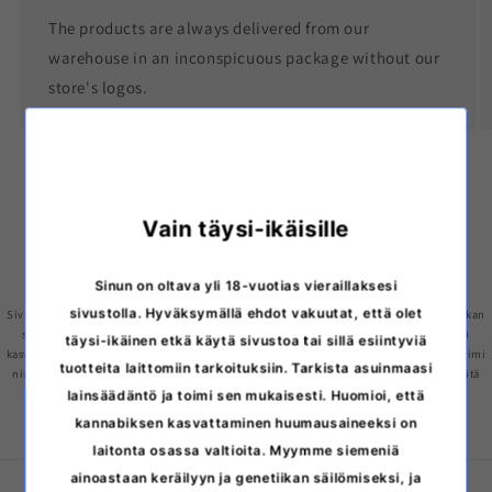
The products are always delivered from our
warehouse in an inconspicuous package without our
store's logos.
of
1
/
3
Vain täysi-ikäisille
Sinun on oltava yli 18-vuotias vieraillaksesi
sivustolla. Hyväksymällä ehdot vakuutat, että olet
Sivustollamme myytävät siemenet on tarkoitettu vain keräilytarkoitukseen ja genetiikan
säilömiseen. Jotkut maat saattavat rajoittaa kannabiksen siementen idättämistä tai
täysi-ikäinen etkä käytä sivustoa tai sillä esiintyviä
kasvattamista huumausaineen tuotantotarkoituksessa. Tarkista asuinvaltiosi lait ja toimi
tuotteita laittomiin tarkoituksiin. Tarkista asuinmaasi
niiden mukaisesti. Pidätämme oikeuden olla myymättä siemeniä, jos epäilemme niitä
käytettävän laittomiin tarkoituksiin.
lainsäädäntö ja toimi sen mukaisesti. Huomioi, että
kannabiksen kasvattaminen huumausaineeksi on
laitonta osassa valtioita. Myymme siemeniä
ainoastaan keräilyyn ja genetiikan säilömiseksi, ja
About us