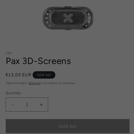
Open
media
PAX
1
Pax 3D-Screens
in
modal
Regular
€13,00 EUR
Sold out
price
Taxes included.
Shipping
calculated at checkout.
Quantity
Quantity
Decrease
Increase
quantity
quantity
for
for
Pax
Pax
Sold out
3D-
3D-