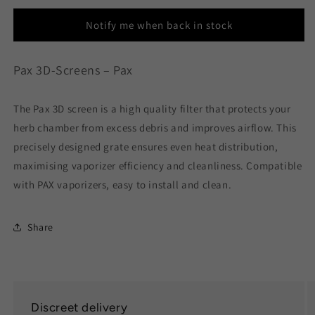
Screens
Screens
Notify me when back in stock
Pax 3D-Screens – Pax
The Pax 3D screen is a high quality filter that protects your
herb chamber from excess debris and improves airflow. This
precisely designed grate ensures even heat distribution,
maximising vaporizer efficiency and cleanliness. Compatible
with PAX vaporizers, easy to install and clean.
Share
Discreet delivery