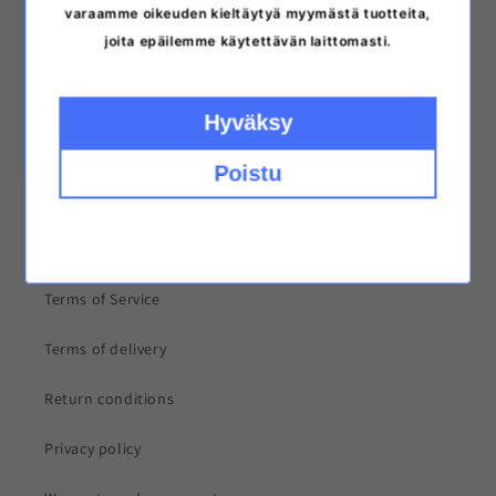
varaamme oikeuden kieltäytyä myymästä tuotteita,
joita epäilemme käytettävän laittomasti.
Search
Contact us
Hyväksy
Stores and opening hours
Poistu
Frequently asked questions
News
Terms of Service
Terms of delivery
Return conditions
Privacy policy