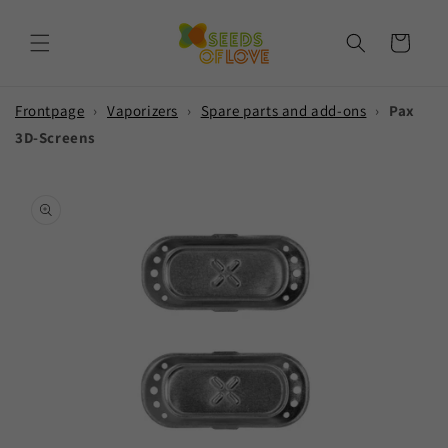
Skip to
content
Cart
Frontpage
›
Vaporizers
›
Spare parts and add-ons
›
Pax
3D-Screens
Skip to
product
information