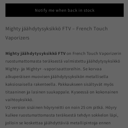
FTV
FTV
Notify me when back in stock
Mighty jäähdytysyksikkö FTV – French Touch
Vaporizers
Mighty jäähdytysyksikkö FTV
on French Touch Vaporizerin
ruostumattomasta teräksestä valmistettu jäähdytysyksikkö
Mighty- ja Mighty+ -vaporisaattoreihin. Se korvaa
alkuperäisen muovisen jäähdytysyksikön metallisella
kaksiosaisella rakenteella. Pakkaukseen sisältyvät myös
titaaninen ja lasinen suukappale. Kyseessä on kokonainen
vaihtoyksikkö.
V2-version sisäinen höyryreitti on noin 25 cm pitkä. Höyry
kulkee ruostumattomasta teräksestä tehdyn sokkelon läpi,
jolloin se koskettaa jäähdyttäviä metallipintoja ennen