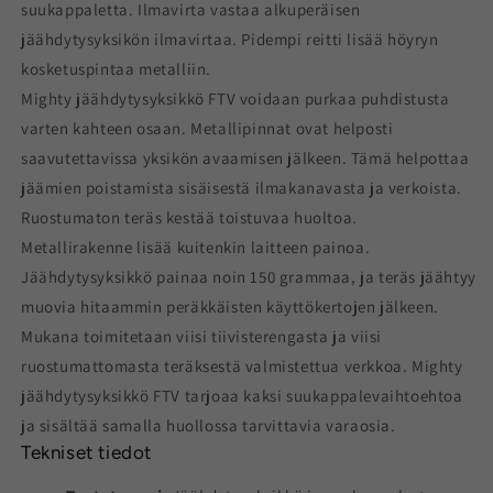
suukappaletta. Ilmavirta vastaa alkuperäisen
jäähdytysyksikön ilmavirtaa. Pidempi reitti lisää höyryn
kosketuspintaa metalliin.
Mighty jäähdytysyksikkö FTV voidaan purkaa puhdistusta
varten kahteen osaan. Metallipinnat ovat helposti
saavutettavissa yksikön avaamisen jälkeen. Tämä helpottaa
jäämien poistamista sisäisestä ilmakanavasta ja verkoista.
Ruostumaton teräs kestää toistuvaa huoltoa.
Metallirakenne lisää kuitenkin laitteen painoa.
Jäähdytysyksikkö painaa noin 150 grammaa, ja teräs jäähtyy
muovia hitaammin peräkkäisten käyttökertojen jälkeen.
Mukana toimitetaan viisi tiivisterengasta ja viisi
ruostumattomasta teräksestä valmistettua verkkoa. Mighty
jäähdytysyksikkö FTV tarjoaa kaksi suukappalevaihtoehtoa
ja sisältää samalla huollossa tarvittavia varaosia.
Tekniset tiedot