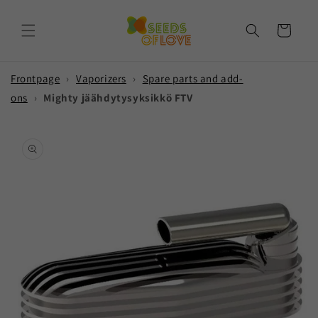
Skip to
content
Cart
Frontpage
›
Vaporizers
›
Spare parts and add-
ons
›
Mighty jäähdytysyksikkö FTV
Skip to
product
information