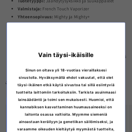
Tuotetyyppi:
Jäähdytysyksikkö ja suukappaleet
Valmistaja:
French Touch Vaporizer
Yhteensopivuus:
Mighty ja Mighty+
Materiaali:
Ruostumaton teräs
Höyryreitin pituus:
Noin 25 cm
Paino:
Noin 150 g
Suukappaleet:
Titaani ja lasi
Vain täysi-ikäisille
Pakkaussisältö:
Jäähdytysyksikkö, 2 suukappaletta, 5
tiivisterengasta ja 5 teräsverkkoa
Sinun on oltava yli 18-vuotias vieraillaksesi
sivustolla. Hyväksymällä ehdot vakuutat, että olet
Share
täysi-ikäinen etkä käytä sivustoa tai sillä esiintyviä
tuotteita laittomiin tarkoituksiin. Tarkista asuinmaasi
lainsäädäntö ja toimi sen mukaisesti. Huomioi, että
kannabiksen kasvattaminen huumausaineeksi on
laitonta osassa valtioita. Myymme siemeniä
Discreet delivery
ainoastaan keräilyyn ja genetiikan säilömiseksi, ja
The products are always delivered from our
varaamme oikeuden kieltäytyä myymästä tuotteita,