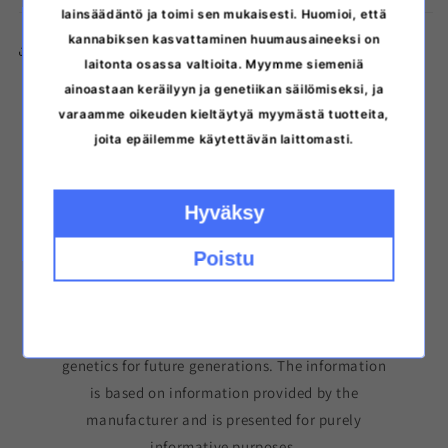
lainsäädäntö ja toimi sen mukaisesti. Huomioi, että
kannabiksen kasvattaminen huumausaineeksi on
Copy the link to the product
laitonta osassa valtioita. Myymme siemeniä
ainoastaan keräilyyn ja genetiikan säilömiseksi, ja
varaamme oikeuden kieltäytyä myymästä tuotteita,
joita epäilemme käytettävän laittomasti.
Hyväksy
Please note that germinating cannabis seeds may
Poistu
be prohibited in your area. The seeds are sold for
collecting purposes and to preserve genetics. All
the information about plant characteristics
presented on the page is intended to preserve
genetics for future generations. The information
is based on information provided by the
manufacturer and is presented for purely
informative purposes.