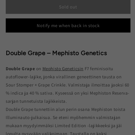
for
for
Double
Double
Sold out
Grape
Grape
Notify me when back in stock
Double Grape – Mephisto Genetics
Double Grape
on
Mephisto Geneticsin
F7 feminisoitu
autoflower-lajike, jonka virallinen geneettinen tausta on
Sour Stomper × Grape Crinkle. Valmistaja ilmoittaa jaoksi 60
% indica ja 40 % sativa. Kyseessä on yksi Mephiston Reserva-
sarjan tunnetuista lajikkeista.
Double Grape tunnettiin alun perin osana Mephiston toista
Illuminauto-julkaisua. Se eteni myöhemmin valmistajan
mukaan myydyimmäksi Limited Edition -lajikkeeksi ja jäi
lopulta pysyvään valikoimaan. Taustalla on kaksi