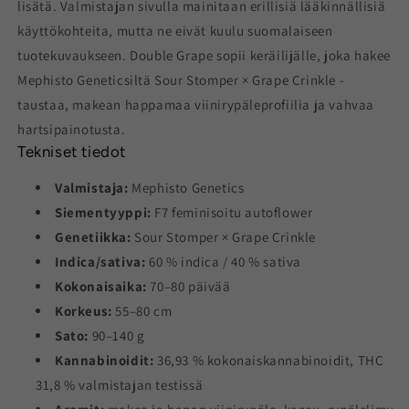
lisätä. Valmistajan sivulla mainitaan erillisiä lääkinnällisiä
käyttökohteita, mutta ne eivät kuulu suomalaiseen
tuotekuvaukseen. Double Grape sopii keräilijälle, joka hakee
Mephisto Geneticsiltä Sour Stomper × Grape Crinkle -
taustaa, makean happamaa viinirypäleprofiilia ja vahvaa
hartsipainotusta.
Tekniset tiedot
Valmistaja:
Mephisto Genetics
Siementyyppi:
F7 feminisoitu autoflower
Genetiikka:
Sour Stomper × Grape Crinkle
Indica/sativa:
60 % indica / 40 % sativa
Kokonaisaika:
70–80 päivää
Korkeus:
55–80 cm
Sato:
90–140 g
Kannabinoidit:
36,93 % kokonaiskannabinoidit, THC
31,8 % valmistajan testissä