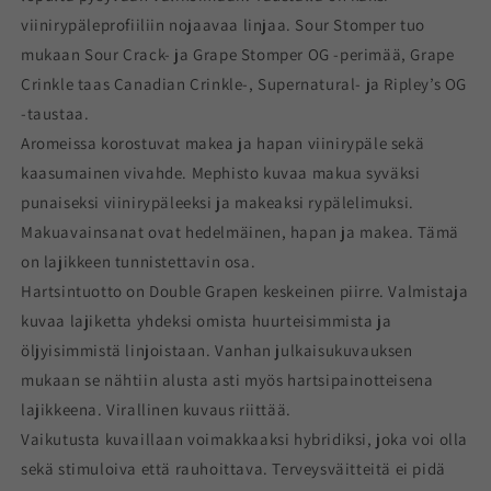
viinirypäleprofiiliin nojaavaa linjaa. Sour Stomper tuo
mukaan Sour Crack- ja Grape Stomper OG -perimää, Grape
Crinkle taas Canadian Crinkle-, Supernatural- ja Ripley’s OG
-taustaa.
Aromeissa korostuvat makea ja hapan viinirypäle sekä
kaasumainen vivahde. Mephisto kuvaa makua syväksi
punaiseksi viinirypäleeksi ja makeaksi rypälelimuksi.
Makuavainsanat ovat hedelmäinen, hapan ja makea. Tämä
on lajikkeen tunnistettavin osa.
Hartsintuotto on Double Grapen keskeinen piirre. Valmistaja
kuvaa lajiketta yhdeksi omista huurteisimmista ja
öljyisimmistä linjoistaan. Vanhan julkaisukuvauksen
mukaan se nähtiin alusta asti myös hartsipainotteisena
lajikkeena. Virallinen kuvaus riittää.
Vaikutusta kuvaillaan voimakkaaksi hybridiksi, joka voi olla
sekä stimuloiva että rauhoittava. Terveysväitteitä ei pidä