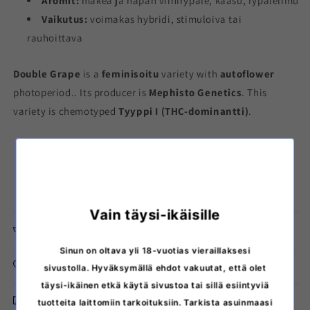
Aromit:
makea ja hapan viinirypäle, kaasu, rypälelimu
Vaikutus:
voimakas hybridi, stimuloiva tai
rauhoittava
Double Grape
is a
feminisoitu
variety with
autoflower
photoperiod.
. Its producer is
Mephisto Genetics
. This
variety is chemotyped
Tyyppi I (THC-dominantti)
.
Sour Stomper
×
Grape Crinkle
Vain täysi-ikäisille
More information about product features
Sinun on oltava yli 18-vuotias vieraillaksesi
Storage instructions
sivustolla. Hyväksymällä ehdot vakuutat, että olet
täysi-ikäinen etkä käytä sivustoa tai sillä esiintyviä
Discreet delivery from Finland
tuotteita laittomiin tarkoituksiin. Tarkista asuinmaasi