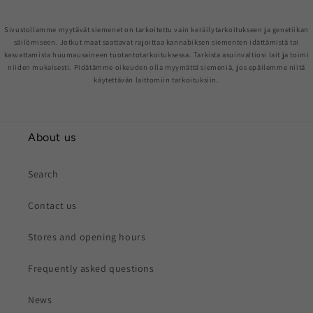
Sivustollamme myytävät siemenet on tarkoitettu vain keräilytarkoitukseen ja genetiikan
säilömiseen. Jotkut maat saattavat rajoittaa kannabiksen siementen idättämistä tai
kasvattamista huumausaineen tuotantotarkoituksessa. Tarkista asuinvaltiosi lait ja toimi
niiden mukaisesti. Pidätämme oikeuden olla myymättä siemeniä, jos epäilemme niitä
käytettävän laittomiin tarkoituksiin.
About us
Search
Contact us
Stores and opening hours
Frequently asked questions
News