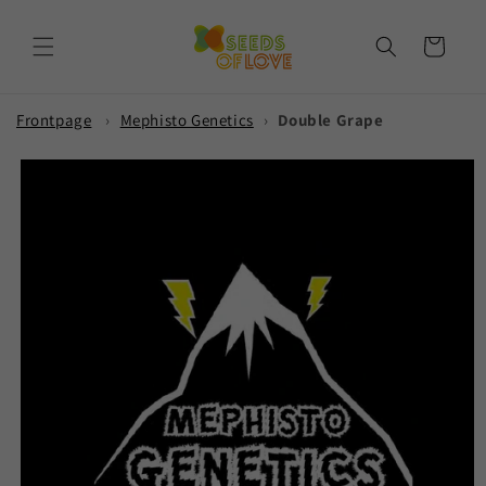
Skip to
content
Cart
Frontpage
›
Mephisto Genetics
›
Double Grape
Skip to
product
information